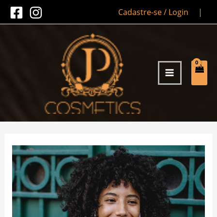
Ir
Cadastre-se / Login
|
para
o
conteúdo
MAIN
MENU