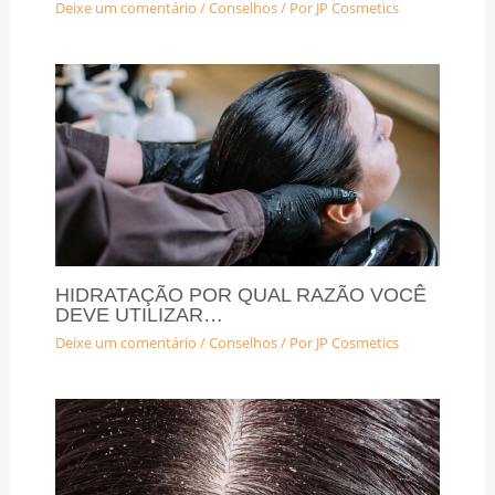
Deixe um comentário
/
Conselhos
/ Por
JP Cosmetics
HIDRATAÇÃO POR QUAL RAZÃO VOCÊ
DEVE UTILIZAR…
Deixe um comentário
/
Conselhos
/ Por
JP Cosmetics