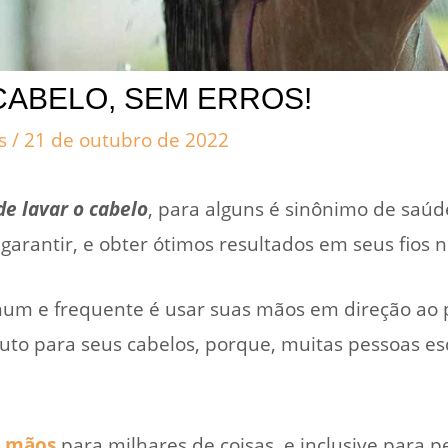
CABELO, SEM ERROS!
cs
/
21 de outubro de 2022
de lavar o cabelo
, para alguns é sinônimo de saúde
arantir, e obter ótimos resultados em seus fios n
um e frequente é usar suas mãos em direção ao p
to para seus cabelos, porque, muitas pessoas 
s
mãos
para milhares de coisas, e inclusive para pe