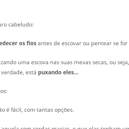
ro cabeludo:
decer os fios
antes de escovar ou pentear se for 
ilizando uma escova nas suas mexas secas, ou seja
 verdade, está
puxando eles…
os:
o é fácil, com tantas opções.
aquela com cerdas macias, e que elas tenham u