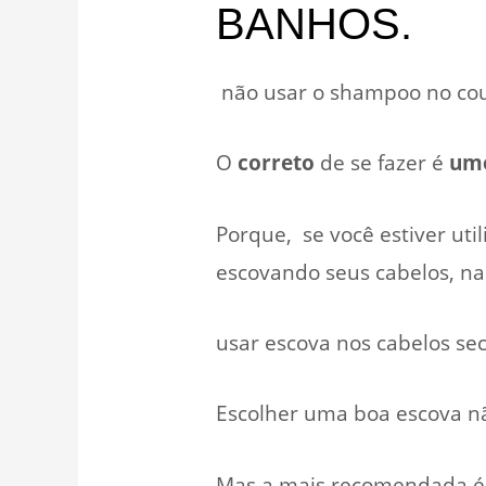
BANHOS.
não usar o shampoo no cou
O
correto
de se fazer é
ume
Porque, se você estiver ut
escovando seus cabelos, na
usar escova nos cabelos sec
Escolher uma boa escova nã
Mas a mais recomendada é 