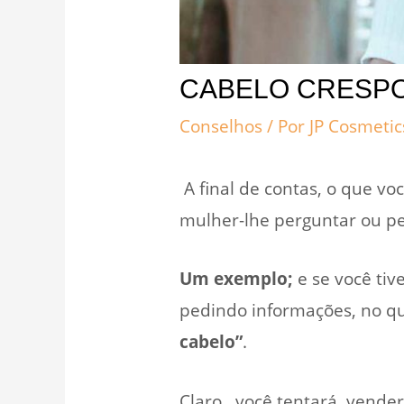
CABELO CRESPO 
Conselhos
/ Por
JP Cosmeti
A final de contas, o que voc
mulher-lhe perguntar ou pe
Um exemplo;
e se você tiv
pedindo informações, no qu
cabelo”
.
Claro, você tentará vender