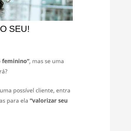
O SEU!
o feminino”
, mas se uma
rá?
uma possível cliente, entra
as para ela
“valorizar seu