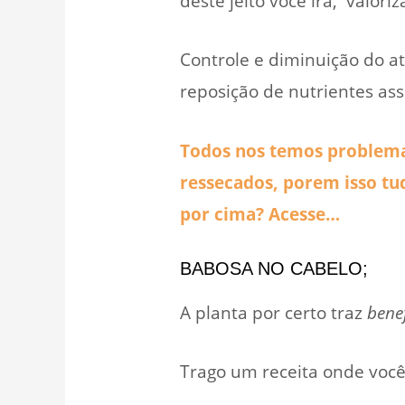
deste jeito você irá, valor
Controle e diminuição do a
reposição de nutrientes a
Todos nos temos problemas 
ressecados, porem isso tud
por cima? Acesse…
BABOSA NO CABELO;
A planta por certo traz
benef
Trago um receita onde você