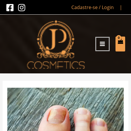
Ir
Cadastre-se / Login
|
para
o
conteúdo
MAIN
MENU