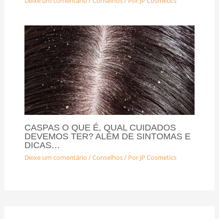
Deixe um comentário
/
Conselhos
/ Por
JP Cosmetics
CASPAS O QUE É, QUAL CUIDADOS
DEVEMOS TER? ALÉM DE SINTOMAS E
DICAS…
Deixe um comentário
/
Conselhos
/ Por
JP Cosmetics