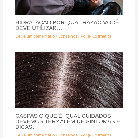
HIDRATAÇÃO POR QUAL RAZÃO VOCÊ
DEVE UTILIZAR…
Deixe um comentário
/
Conselhos
/ Por
JP Cosmetics
CASPAS O QUE É, QUAL CUIDADOS
DEVEMOS TER? ALÉM DE SINTOMAS E
DICAS…
Deixe um comentário
/
Conselhos
/ Por
JP Cosmetics